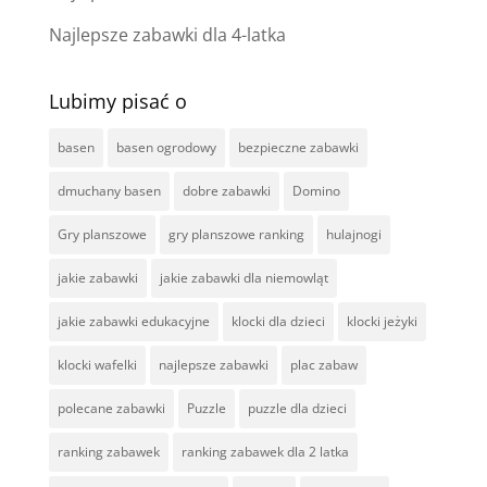
Najlepsze zabawki dla 4-latka
Lubimy pisać o
basen
basen ogrodowy
bezpieczne zabawki
dmuchany basen
dobre zabawki
Domino
Gry planszowe
gry planszowe ranking
hulajnogi
jakie zabawki
jakie zabawki dla niemowląt
jakie zabawki edukacyjne
klocki dla dzieci
klocki jeżyki
klocki wafelki
najlepsze zabawki
plac zabaw
polecane zabawki
Puzzle
puzzle dla dzieci
ranking zabawek
ranking zabawek dla 2 latka