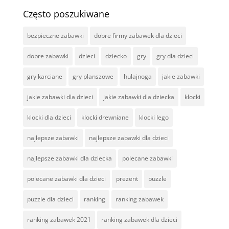
Często poszukiwane
bezpieczne zabawki
dobre firmy zabawek dla dzieci
dobre zabawki
dzieci
dziecko
gry
gry dla dzieci
gry karciane
gry planszowe
hulajnoga
jakie zabawki
jakie zabawki dla dzieci
jakie zabawki dla dziecka
klocki
klocki dla dzieci
klocki drewniane
klocki lego
najlepsze zabawki
najlepsze zabawki dla dzieci
najlepsze zabawki dla dziecka
polecane zabawki
polecane zabawki dla dzieci
prezent
puzzle
puzzle dla dzieci
ranking
ranking zabawek
ranking zabawek 2021
ranking zabawek dla dzieci