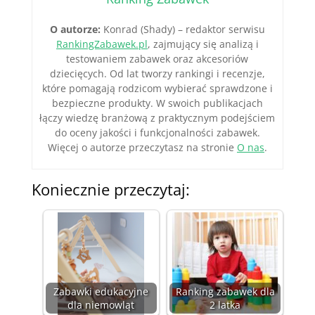
O autorze:
Konrad (Shady) – redaktor serwisu
RankingZabawek.pl
, zajmujący się analizą i
testowaniem zabawek oraz akcesoriów
dziecięcych. Od lat tworzy rankingi i recenzje,
które pomagają rodzicom wybierać sprawdzone i
bezpieczne produkty. W swoich publikacjach
łączy wiedzę branżową z praktycznym podejściem
do oceny jakości i funkcjonalności zabawek.
Więcej o autorze przeczytasz na stronie
O nas
.
Koniecznie przeczytaj:
Zabawki edukacyjne
Ranking zabawek dla
dla niemowląt
2 latka