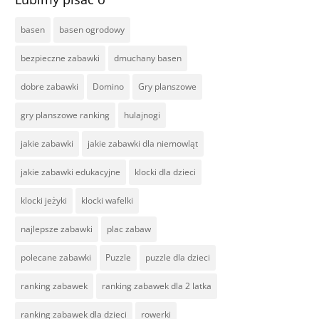
basen
basen ogrodowy
bezpieczne zabawki
dmuchany basen
dobre zabawki
Domino
Gry planszowe
gry planszowe ranking
hulajnogi
jakie zabawki
jakie zabawki dla niemowląt
jakie zabawki edukacyjne
klocki dla dzieci
klocki jeżyki
klocki wafelki
najlepsze zabawki
plac zabaw
polecane zabawki
Puzzle
puzzle dla dzieci
ranking zabawek
ranking zabawek dla 2 latka
ranking zabawek dla dzieci
rowerki