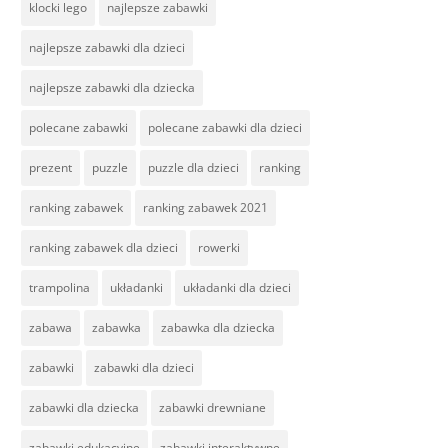
klocki lego
najlepsze zabawki
najlepsze zabawki dla dzieci
najlepsze zabawki dla dziecka
polecane zabawki
polecane zabawki dla dzieci
prezent
puzzle
puzzle dla dzieci
ranking
ranking zabawek
ranking zabawek 2021
ranking zabawek dla dzieci
rowerki
trampolina
układanki
układanki dla dzieci
zabawa
zabawka
zabawka dla dziecka
zabawki
zabawki dla dzieci
zabawki dla dziecka
zabawki drewniane
zabawki edukacyjne
zabawki interaktywne