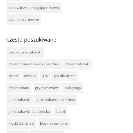
zabawki wspomagające rozwój
zdalnie sterowane
Często poszukiwane
bezpieczne zabawki
dobre firmy zabawek dla dzieci
dobre zabawki
dzieci
dziecko
gry
gry dla dzieci
gry karciane
gry planszowe
hulajnoga
jakie zabawki
jakie zabawki dla dzieci
jakie zabawki dla dziecka
klocki
klocki dla dzieci
klocki drewniane