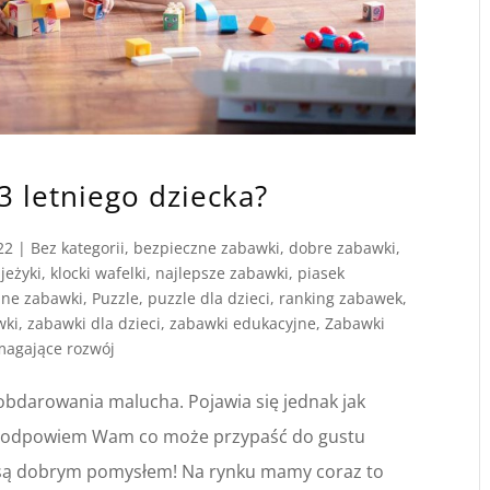
3 letniego dziecka?
22
|
Bez kategorii
,
bezpieczne zabawki
,
dobre zabawki
,
 jeżyki
,
klocki wafelki
,
najlepsze zabawki
,
piasek
ane zabawki
,
Puzzle
,
puzzle dla dzieci
,
ranking zabawek
,
wki
,
zabawki dla dzieci
,
zabawki edukacyjne
,
Zabawki
agające rozwój
o obdarowania malucha. Pojawia się jednak jak
 Podpowiem Wam co może przypaść do gustu
e są dobrym pomysłem! Na rynku mamy coraz to