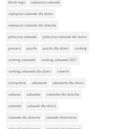
klocki lego
najlepsze zabawki
najlepsze zabawki dla dzieci
najlepsze zabawki dla dziecka
polecane zabawki
polecane zabawki dla dzieci
prezent
puzzle
puzzle dla dzieci
ranking
ranking zabawek
ranking zabawek 2021
ranking zabawek dla dzieci
rowerki
trampolina
układanki
układanki dla dzieci
zabawa
zabawka
zabawka dla dziecka
zabawki
zabawki dla dzieci
zabawki dla dziecka
zabawki drewniane
zabawki edukacyjne
zabawki interaktywne