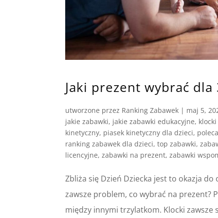
Jaki prezent wybrać dla 
utworzone przez
Ranking Zabawek
|
maj 5, 20
jakie zabawki
,
jakie zabawki edukacyjne
,
klocki
kinetyczny
,
piasek kinetyczny dla dzieci
,
polec
ranking zabawek dla dzieci
,
top zabawki
,
zaba
licencyjne
,
zabawki na prezent
,
zabawki wspom
Zbliża się Dzień Dziecka jest to okazja d
zawsze problem, co wybrać na prezent?
między innymi trzylatkom. Klocki zawsz