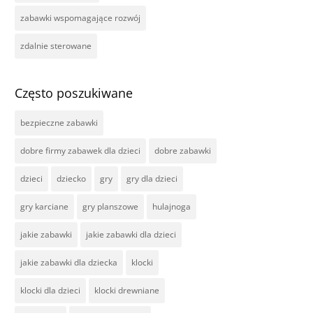
zabawki wspomagające rozwój
zdalnie sterowane
Często poszukiwane
bezpieczne zabawki
dobre firmy zabawek dla dzieci
dobre zabawki
dzieci
dziecko
gry
gry dla dzieci
gry karciane
gry planszowe
hulajnoga
jakie zabawki
jakie zabawki dla dzieci
jakie zabawki dla dziecka
klocki
klocki dla dzieci
klocki drewniane