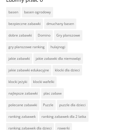
basen
basen ogrodowy
bezpieczne zabawki
dmuchany basen
dobre zabawki
Domino
Gry planszowe
gry planszowe ranking
hulajnogi
jakie zabawki
jakie zabawki dla niemowląt
jakie zabawki edukacyjne
klocki dla dzieci
klocki jeżyki
klocki wafelki
najlepsze zabawki
plac zabaw
polecane zabawki
Puzzle
puzzle dla dzieci
ranking zabawek
ranking zabawek dla 2 latka
ranking zabawek dla dzieci
rowerki