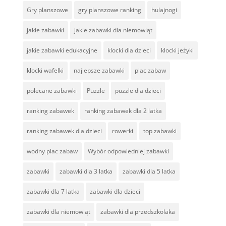
Gry planszowe
gry planszowe ranking
hulajnogi
jakie zabawki
jakie zabawki dla niemowląt
jakie zabawki edukacyjne
klocki dla dzieci
klocki jeżyki
klocki wafelki
najlepsze zabawki
plac zabaw
polecane zabawki
Puzzle
puzzle dla dzieci
ranking zabawek
ranking zabawek dla 2 latka
ranking zabawek dla dzieci
rowerki
top zabawki
wodny plac zabaw
Wybór odpowiedniej zabawki
zabawki
zabawki dla 3 latka
zabawki dla 5 latka
zabawki dla 7 latka
zabawki dla dzieci
zabawki dla niemowląt
zabawki dla przedszkolaka