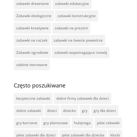
zabawki drewniane
zabawki edukacyjne
Zabawki ekologiczne
zabawki konstrukcyjne
zabawki kreatywne
zabawki na prezent
zabawki na roczek
zabawki na świeże powietrze
Zabawki ogrodowe
zabawki wspomagające rozwój
zdalnie sterowane
Często poszukiwane
bezpieczne zabawki
dobre firmy zabawek dla dzieci
dobre zabawki
dzieci
dziecko
gry
gry dla dzieci
gry karciane
gry planszowe
hulajnoga
jakie zabawki
jakie zabawki dla dzieci
jakie zabawki dla dziecka
klocki