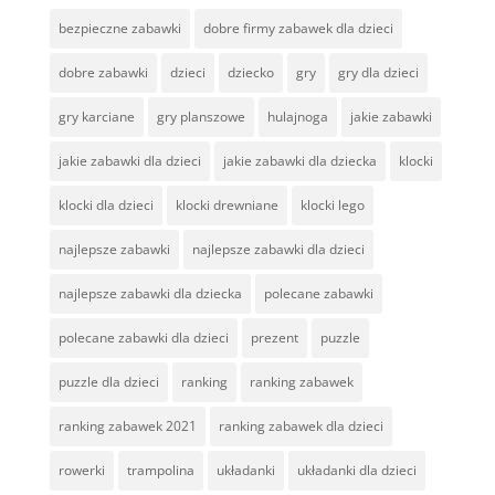
bezpieczne zabawki
dobre firmy zabawek dla dzieci
dobre zabawki
dzieci
dziecko
gry
gry dla dzieci
gry karciane
gry planszowe
hulajnoga
jakie zabawki
jakie zabawki dla dzieci
jakie zabawki dla dziecka
klocki
klocki dla dzieci
klocki drewniane
klocki lego
najlepsze zabawki
najlepsze zabawki dla dzieci
najlepsze zabawki dla dziecka
polecane zabawki
polecane zabawki dla dzieci
prezent
puzzle
puzzle dla dzieci
ranking
ranking zabawek
ranking zabawek 2021
ranking zabawek dla dzieci
rowerki
trampolina
układanki
układanki dla dzieci