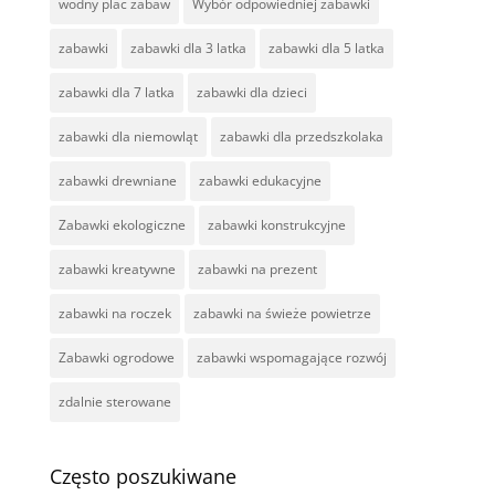
wodny plac zabaw
Wybór odpowiedniej zabawki
zabawki
zabawki dla 3 latka
zabawki dla 5 latka
zabawki dla 7 latka
zabawki dla dzieci
zabawki dla niemowląt
zabawki dla przedszkolaka
zabawki drewniane
zabawki edukacyjne
Zabawki ekologiczne
zabawki konstrukcyjne
zabawki kreatywne
zabawki na prezent
zabawki na roczek
zabawki na świeże powietrze
Zabawki ogrodowe
zabawki wspomagające rozwój
zdalnie sterowane
Często poszukiwane