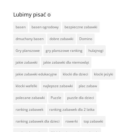
Lubimy pisać o
basen
basen ogrodowy
bezpieczne zabawki
dmuchany basen
dobre zabawki
Domino
Gry planszowe
gry planszowe ranking
hulajnogi
jakie zabawki
jakie zabawki dla niemowląt
jakie zabawki edukacyjne
klocki dla dzieci
klocki jeżyki
klocki wafelki
najlepsze zabawki
plac zabaw
polecane zabawki
Puzzle
puzzle dla dzieci
ranking zabawek
ranking zabawek dla 2 latka
ranking zabawek dla dzieci
rowerki
top zabawki