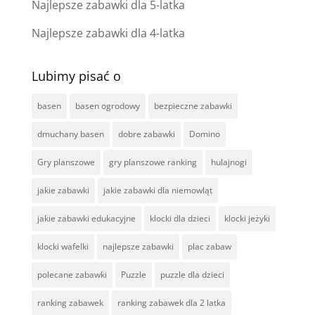
Najlepsze zabawki dla 5-latka
Najlepsze zabawki dla 4-latka
Lubimy pisać o
basen
basen ogrodowy
bezpieczne zabawki
dmuchany basen
dobre zabawki
Domino
Gry planszowe
gry planszowe ranking
hulajnogi
jakie zabawki
jakie zabawki dla niemowląt
jakie zabawki edukacyjne
klocki dla dzieci
klocki jeżyki
klocki wafelki
najlepsze zabawki
plac zabaw
polecane zabawki
Puzzle
puzzle dla dzieci
ranking zabawek
ranking zabawek dla 2 latka