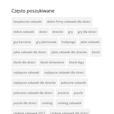
Często poszukiwane
bezpieczne zabawki
dobre firmy zabawek dla dzieci
dobre zabawki
dzieci
dziecko
gry
gry dla dzieci
gry karciane
gry planszowe
hulajnoga
jakie zabawki
jakie zabawki dla dzieci
jakie zabawki dla dziecka
klocki
klocki dla dzieci
klocki drewniane
klocki lego
najlepsze zabawki
najlepsze zabawki dla dzieci
najlepsze zabawki dla dziecka
polecane zabawki
polecane zabawki dla dzieci
prezent
puzzle
puzzle dla dzieci
ranking
ranking zabawek
ranking zabawek 2021
ranking zabawek dla dzieci