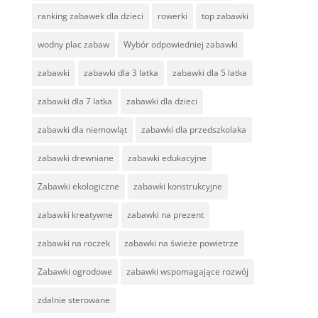
ranking zabawek dla dzieci
rowerki
top zabawki
wodny plac zabaw
Wybór odpowiedniej zabawki
zabawki
zabawki dla 3 latka
zabawki dla 5 latka
zabawki dla 7 latka
zabawki dla dzieci
zabawki dla niemowląt
zabawki dla przedszkolaka
zabawki drewniane
zabawki edukacyjne
Zabawki ekologiczne
zabawki konstrukcyjne
zabawki kreatywne
zabawki na prezent
zabawki na roczek
zabawki na świeże powietrze
Zabawki ogrodowe
zabawki wspomagające rozwój
zdalnie sterowane