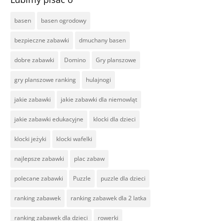
basen
basen ogrodowy
bezpieczne zabawki
dmuchany basen
dobre zabawki
Domino
Gry planszowe
gry planszowe ranking
hulajnogi
jakie zabawki
jakie zabawki dla niemowląt
jakie zabawki edukacyjne
klocki dla dzieci
klocki jeżyki
klocki wafelki
najlepsze zabawki
plac zabaw
polecane zabawki
Puzzle
puzzle dla dzieci
ranking zabawek
ranking zabawek dla 2 latka
ranking zabawek dla dzieci
rowerki