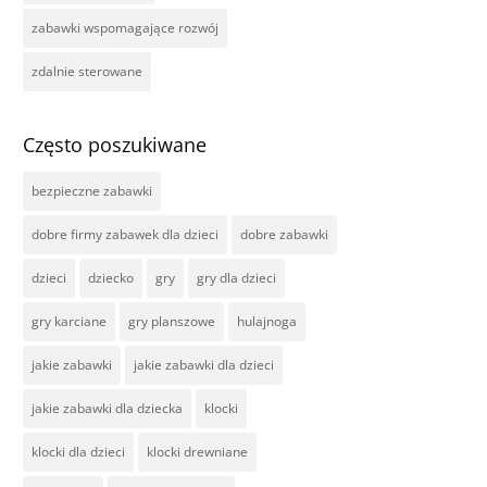
zabawki wspomagające rozwój
zdalnie sterowane
Często poszukiwane
bezpieczne zabawki
dobre firmy zabawek dla dzieci
dobre zabawki
dzieci
dziecko
gry
gry dla dzieci
gry karciane
gry planszowe
hulajnoga
jakie zabawki
jakie zabawki dla dzieci
jakie zabawki dla dziecka
klocki
klocki dla dzieci
klocki drewniane