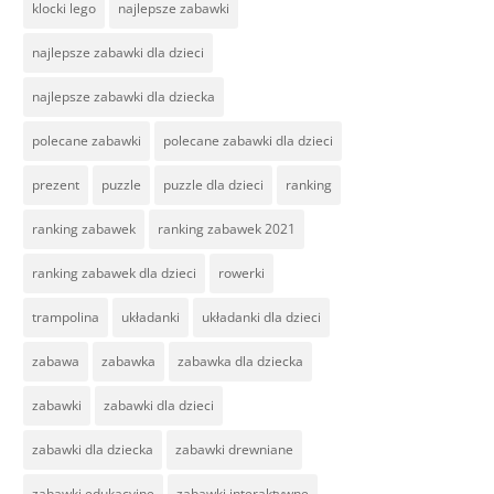
klocki lego
najlepsze zabawki
najlepsze zabawki dla dzieci
najlepsze zabawki dla dziecka
polecane zabawki
polecane zabawki dla dzieci
prezent
puzzle
puzzle dla dzieci
ranking
ranking zabawek
ranking zabawek 2021
ranking zabawek dla dzieci
rowerki
trampolina
układanki
układanki dla dzieci
zabawa
zabawka
zabawka dla dziecka
zabawki
zabawki dla dzieci
zabawki dla dziecka
zabawki drewniane
zabawki edukacyjne
zabawki interaktywne