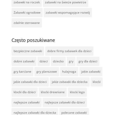
zabawki na roczek
zabawki na świeże powietrze
Zabawki ogrodowe
zabawki wspomagające rozwój
zdalnie sterowane
Często poszukiwane
bezpieczne zabawki
dobre firmy zabawek dla dzieci
dobre zabawki
dzieci
dziecko
gry
gry dla dzieci
gry karciane
gry planszowe
hulajnoga
jakie zabawki
jakie zabawki dla dzieci
jakie zabawki dla dziecka
klocki
klocki dla dzieci
klocki drewniane
klocki lego
najlepsze zabawki
najlepsze zabawki dla dzieci
najlepsze zabawki dla dziecka
polecane zabawki