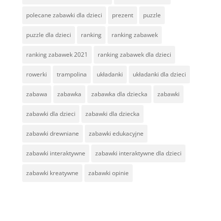
polecane zabawki dla dzieci
prezent
puzzle
puzzle dla dzieci
ranking
ranking zabawek
ranking zabawek 2021
ranking zabawek dla dzieci
rowerki
trampolina
układanki
układanki dla dzieci
zabawa
zabawka
zabawka dla dziecka
zabawki
zabawki dla dzieci
zabawki dla dziecka
zabawki drewniane
zabawki edukacyjne
zabawki interaktywne
zabawki interaktywne dla dzieci
zabawki kreatywne
zabawki opinie