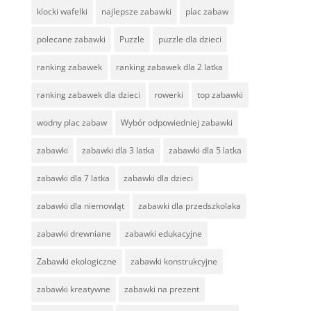
klocki wafelki
najlepsze zabawki
plac zabaw
polecane zabawki
Puzzle
puzzle dla dzieci
ranking zabawek
ranking zabawek dla 2 latka
ranking zabawek dla dzieci
rowerki
top zabawki
wodny plac zabaw
Wybór odpowiedniej zabawki
zabawki
zabawki dla 3 latka
zabawki dla 5 latka
zabawki dla 7 latka
zabawki dla dzieci
zabawki dla niemowląt
zabawki dla przedszkolaka
zabawki drewniane
zabawki edukacyjne
Zabawki ekologiczne
zabawki konstrukcyjne
zabawki kreatywne
zabawki na prezent