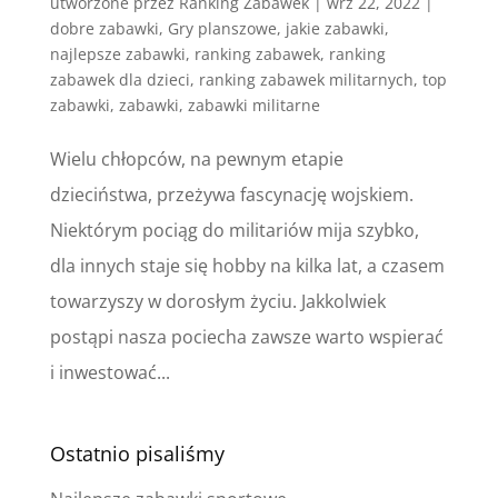
utworzone przez
Ranking Zabawek
|
wrz 22, 2022
|
dobre zabawki
,
Gry planszowe
,
jakie zabawki
,
najlepsze zabawki
,
ranking zabawek
,
ranking
zabawek dla dzieci
,
ranking zabawek militarnych
,
top
zabawki
,
zabawki
,
zabawki militarne
Wielu chłopców, na pewnym etapie
dzieciństwa, przeżywa fascynację wojskiem.
Niektórym pociąg do militariów mija szybko,
dla innych staje się hobby na kilka lat, a czasem
towarzyszy w dorosłym życiu. Jakkolwiek
postąpi nasza pociecha zawsze warto wspierać
i inwestować...
Ostatnio pisaliśmy