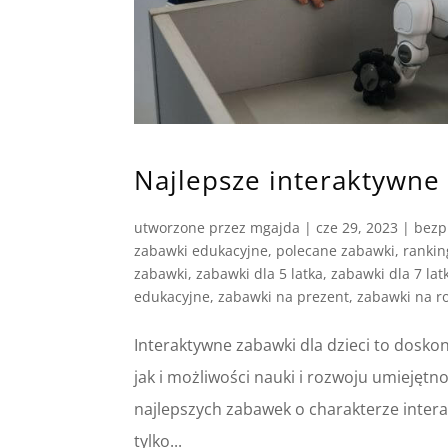
Najlepsze interaktywne 
utworzone przez
mgajda
|
cze 29, 2023
|
bezp
zabawki edukacyjne
,
polecane zabawki
,
ranki
zabawki
,
zabawki dla 5 latka
,
zabawki dla 7 lat
edukacyjne
,
zabawki na prezent
,
zabawki na r
Interaktywne zabawki dla dzieci to dosk
jak i możliwości nauki i rozwoju umiejęt
najlepszych zabawek o charakterze intera
tylko...