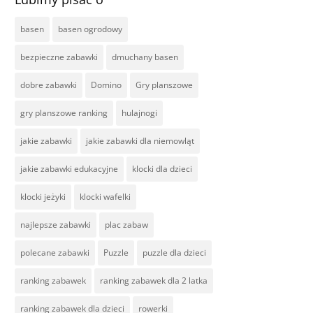
basen
basen ogrodowy
bezpieczne zabawki
dmuchany basen
dobre zabawki
Domino
Gry planszowe
gry planszowe ranking
hulajnogi
jakie zabawki
jakie zabawki dla niemowląt
jakie zabawki edukacyjne
klocki dla dzieci
klocki jeżyki
klocki wafelki
najlepsze zabawki
plac zabaw
polecane zabawki
Puzzle
puzzle dla dzieci
ranking zabawek
ranking zabawek dla 2 latka
ranking zabawek dla dzieci
rowerki