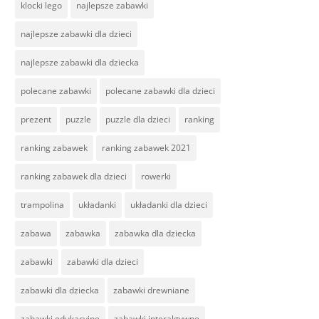
klocki lego
najlepsze zabawki
najlepsze zabawki dla dzieci
najlepsze zabawki dla dziecka
polecane zabawki
polecane zabawki dla dzieci
prezent
puzzle
puzzle dla dzieci
ranking
ranking zabawek
ranking zabawek 2021
ranking zabawek dla dzieci
rowerki
trampolina
układanki
układanki dla dzieci
zabawa
zabawka
zabawka dla dziecka
zabawki
zabawki dla dzieci
zabawki dla dziecka
zabawki drewniane
zabawki edukacyjne
zabawki interaktywne