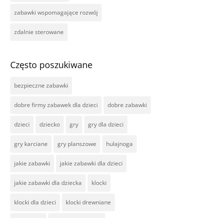
zabawki wspomagające rozwój
zdalnie sterowane
Często poszukiwane
bezpieczne zabawki
dobre firmy zabawek dla dzieci
dobre zabawki
dzieci
dziecko
gry
gry dla dzieci
gry karciane
gry planszowe
hulajnoga
jakie zabawki
jakie zabawki dla dzieci
jakie zabawki dla dziecka
klocki
klocki dla dzieci
klocki drewniane