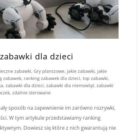
zabawki dla dzieci
ieczne zabawki
,
Gry planszowe
,
jakie zabawki
,
jakie
ng zabawek
,
ranking zabawek dla dzieci
,
top zabawki
,
ka
,
zabawki dla dzieci
,
zabawki dla niemowląt
,
zabawki
oczek
,
zdalnie sterowane
onały sposób na zapewnienie im zarówno rozrywki,
ności. W tym artykule przedstawiamy ranking
ktywnym. Dowiesz się które z nich gwarantują nie