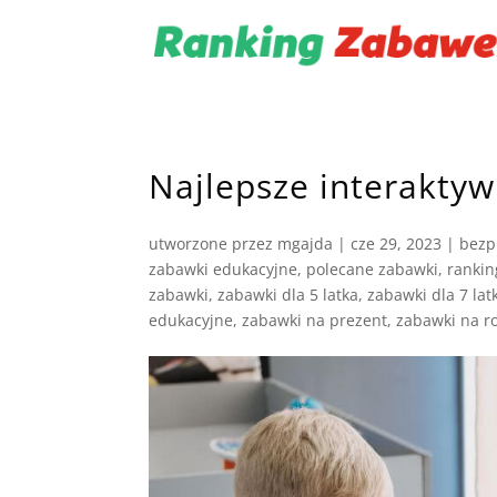
Najlepsze interaktyw
utworzone przez
mgajda
|
cze 29, 2023
|
bezp
zabawki edukacyjne
,
polecane zabawki
,
ranki
zabawki
,
zabawki dla 5 latka
,
zabawki dla 7 lat
edukacyjne
,
zabawki na prezent
,
zabawki na r