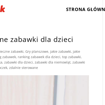
STRONA GŁÓW
ne zabawki dla dzieci
ieczne zabawki
,
Gry planszowe
,
jakie zabawki
,
jakie
ng zabawek
,
ranking zabawek dla dzieci
,
top zabawki
,
ka
,
zabawki dla dzieci
,
zabawki dla niemowląt
,
zabawki
oczek
,
zdalnie sterowane