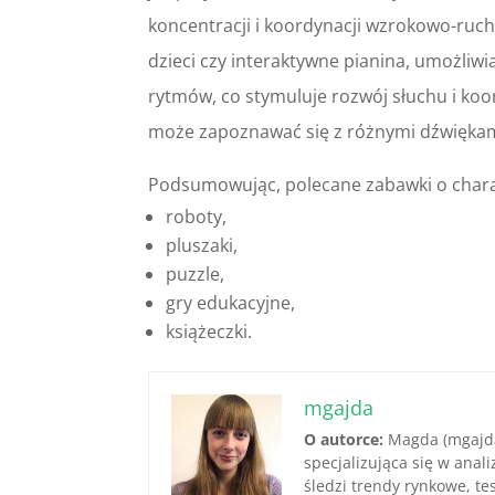
koncentracji i koordynacji wzrokowo-ruch
dzieci czy interaktywne pianina, umożli
rytmów, co stymuluje rozwój słuchu i koo
może zapoznawać się z różnymi dźwiękam
Podsumowując, polecane zabawki o chara
roboty,
pluszaki,
puzzle,
gry edukacyjne,
książeczki.
mgajda
O autorce:
Magda (mgajda
specjalizująca się w anal
śledzi trendy rynkowe, te