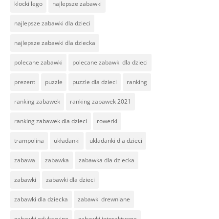
klocki lego
najlepsze zabawki
najlepsze zabawki dla dzieci
najlepsze zabawki dla dziecka
polecane zabawki
polecane zabawki dla dzieci
prezent
puzzle
puzzle dla dzieci
ranking
ranking zabawek
ranking zabawek 2021
ranking zabawek dla dzieci
rowerki
trampolina
układanki
układanki dla dzieci
zabawa
zabawka
zabawka dla dziecka
zabawki
zabawki dla dzieci
zabawki dla dziecka
zabawki drewniane
zabawki edukacyjne
zabawki interaktywne