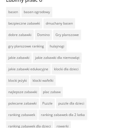
basen
basen ogrodowy
bezpieczne zabawki
dmuchany basen
dobre zabawki
Domino
Gry planszowe
gry planszowe ranking
hulajnogi
jakie zabawki
jakie zabawki dla niemowląt
jakie zabawki edukacyjne
klocki dla dzieci
klocki jeżyki
klocki wafelki
najlepsze zabawki
plac zabaw
polecane zabawki
Puzzle
puzzle dla dzieci
ranking zabawek
ranking zabawek dla 2 latka
ranking zabawek dla dzieci
rowerki