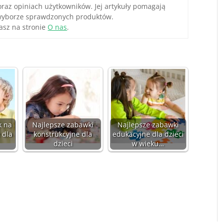
oraz opiniach użytkowników. Jej artykuły pomagają
yborze sprawdzonych produktów.
asz na stronie
O nas
.
k na
Najlepsze zabawki
Najlepsze zabawki
 dla
konstrukcyjne dla
edukacyjne dla dzieci
dzieci
w wieku…