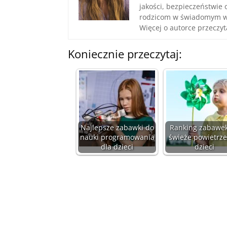
jakości, bezpieczeństwie 
rodzicom w świadomym w
Więcej o autorce przeczyt
Koniecznie przeczytaj:
Najlepsze zabawki do
Ranking zabawe
nauki programowania
świeże powietrze
dla dzieci
dzieci