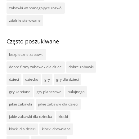
zabawki wspomagające rozwój
zdalnie sterowane
Często poszukiwane
bezpieczne zabawki
dobre firmy zabawek dla dzieci
dobre zabawki
dzieci
dziecko
gry
gry dla dzieci
gry karciane
gry planszowe
hulajnoga
jakie zabawki
jakie zabawki dla dzieci
jakie zabawki dla dziecka
klocki
klocki dla dzieci
klocki drewniane