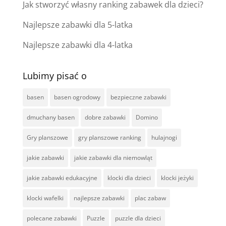
Jak stworzyć własny ranking zabawek dla dzieci?
Najlepsze zabawki dla 5-latka
Najlepsze zabawki dla 4-latka
Lubimy pisać o
basen
basen ogrodowy
bezpieczne zabawki
dmuchany basen
dobre zabawki
Domino
Gry planszowe
gry planszowe ranking
hulajnogi
jakie zabawki
jakie zabawki dla niemowląt
jakie zabawki edukacyjne
klocki dla dzieci
klocki jeżyki
klocki wafelki
najlepsze zabawki
plac zabaw
polecane zabawki
Puzzle
puzzle dla dzieci