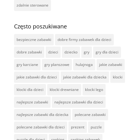
zdalnie sterowane
Często poszukiwane
bezpieczne zabawki
dobre firmy zabawek dla dzieci
dobre zabawki
dzieci
dziecko
gry
gry dla dzieci
gry karciane
gry planszowe
hulajnoga
jakie zabawki
jakie zabawki dla dzieci
jakie zabawki dla dziecka
klocki
klocki dla dzieci
klocki drewniane
klocki lego
najlepsze zabawki
najlepsze zabawki dla dzieci
najlepsze zabawki dla dziecka
polecane zabawki
polecane zabawki dla dzieci
prezent
puzzle
puzzle dla dzieci
ranking
ranking zabawek