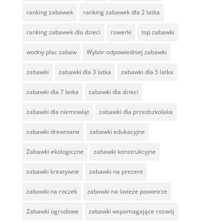
ranking zabawek
ranking zabawek dla 2 latka
ranking zabawek dla dzieci
rowerki
top zabawki
wodny plac zabaw
Wybór odpowiedniej zabawki
zabawki
zabawki dla 3 latka
zabawki dla 5 latka
zabawki dla 7 latka
zabawki dla dzieci
zabawki dla niemowląt
zabawki dla przedszkolaka
zabawki drewniane
zabawki edukacyjne
Zabawki ekologiczne
zabawki konstrukcyjne
zabawki kreatywne
zabawki na prezent
zabawki na roczek
zabawki na świeże powietrze
Zabawki ogrodowe
zabawki wspomagające rozwój