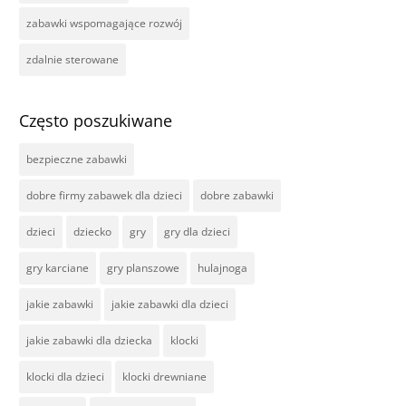
zabawki wspomagające rozwój
zdalnie sterowane
Często poszukiwane
bezpieczne zabawki
dobre firmy zabawek dla dzieci
dobre zabawki
dzieci
dziecko
gry
gry dla dzieci
gry karciane
gry planszowe
hulajnoga
jakie zabawki
jakie zabawki dla dzieci
jakie zabawki dla dziecka
klocki
klocki dla dzieci
klocki drewniane