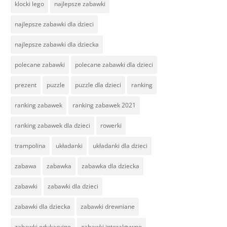
klocki lego
najlepsze zabawki
najlepsze zabawki dla dzieci
najlepsze zabawki dla dziecka
polecane zabawki
polecane zabawki dla dzieci
prezent
puzzle
puzzle dla dzieci
ranking
ranking zabawek
ranking zabawek 2021
ranking zabawek dla dzieci
rowerki
trampolina
układanki
układanki dla dzieci
zabawa
zabawka
zabawka dla dziecka
zabawki
zabawki dla dzieci
zabawki dla dziecka
zabawki drewniane
zabawki edukacyjne
zabawki interaktywne