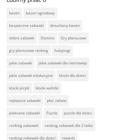
basen
basen ogrodowy
bezpieczne zabawki
dmuchany basen
dobre zabawki
Domino
Gry planszowe
gry planszowe ranking
hulajnogi
jakie zabawki
jakie zabawki dla niemowląt
jakie zabawki edukacyjne
klocki dla dzieci
klocki jeżyki
klocki wafelki
najlepsze zabawki
plac zabaw
polecane zabawki
Puzzle
puzzle dla dzieci
ranking zabawek
ranking zabawek dla 2 latka
ranking zabawek dla dzieci
rowerki