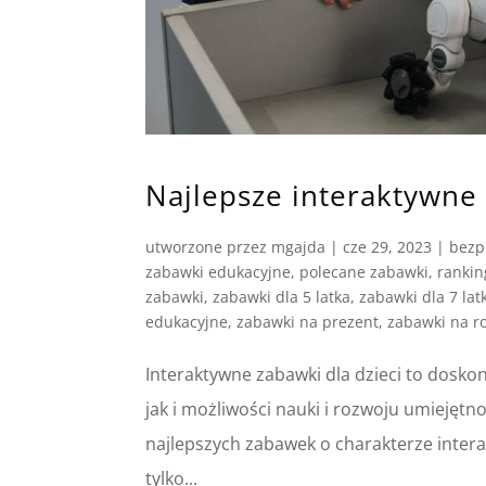
Najlepsze interaktywne 
utworzone przez
mgajda
|
cze 29, 2023
|
bezp
zabawki edukacyjne
,
polecane zabawki
,
ranki
zabawki
,
zabawki dla 5 latka
,
zabawki dla 7 lat
edukacyjne
,
zabawki na prezent
,
zabawki na r
Interaktywne zabawki dla dzieci to dosk
jak i możliwości nauki i rozwoju umiejęt
najlepszych zabawek o charakterze intera
tylko...