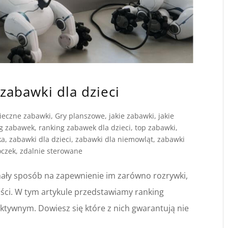
zabawki dla dzieci
ieczne zabawki
,
Gry planszowe
,
jakie zabawki
,
jakie
ng zabawek
,
ranking zabawek dla dzieci
,
top zabawki
,
ka
,
zabawki dla dzieci
,
zabawki dla niemowląt
,
zabawki
oczek
,
zdalnie sterowane
onały sposób na zapewnienie im zarówno rozrywki,
ności. W tym artykule przedstawiamy ranking
ktywnym. Dowiesz się które z nich gwarantują nie