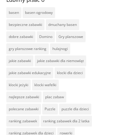
basen
basen ogrodowy
bezpieczne zabawki
dmuchany basen
dobre zabawki
Domino
Gry planszowe
gry planszowe ranking
hulajnogi
jakie zabawki
jakie zabawki dla niemowląt
jakie zabawki edukacyjne
klocki dla dzieci
klocki jeżyki
klocki wafelki
najlepsze zabawki
plac zabaw
polecane zabawki
Puzzle
puzzle dla dzieci
ranking zabawek
ranking zabawek dla 2 latka
ranking zabawek dla dzieci
rowerki