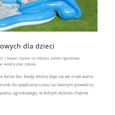
wych dla dzieci
22
|
basen
,
basen na stelażu
,
basen ogrodowy
,
ów
,
wodny plac zabaw
letnie dni. Kiedy słońce daje się we znaki warto
unki do spędzania czasu na świeżym powietrzu.
basenu ogrodowego, w którym dziecko chętnie