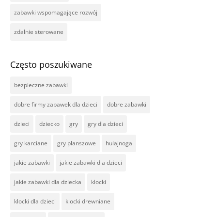
zabawki wspomagające rozwój
zdalnie sterowane
Często poszukiwane
bezpieczne zabawki
dobre firmy zabawek dla dzieci
dobre zabawki
dzieci
dziecko
gry
gry dla dzieci
gry karciane
gry planszowe
hulajnoga
jakie zabawki
jakie zabawki dla dzieci
jakie zabawki dla dziecka
klocki
klocki dla dzieci
klocki drewniane