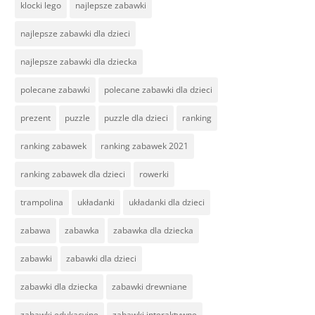
klocki lego
najlepsze zabawki
najlepsze zabawki dla dzieci
najlepsze zabawki dla dziecka
polecane zabawki
polecane zabawki dla dzieci
prezent
puzzle
puzzle dla dzieci
ranking
ranking zabawek
ranking zabawek 2021
ranking zabawek dla dzieci
rowerki
trampolina
układanki
układanki dla dzieci
zabawa
zabawka
zabawka dla dziecka
zabawki
zabawki dla dzieci
zabawki dla dziecka
zabawki drewniane
zabawki edukacyjne
zabawki interaktywne