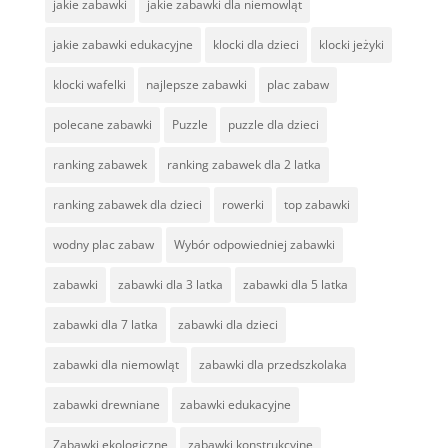
jakie zabawki
jakie zabawki dla niemowląt
jakie zabawki edukacyjne
klocki dla dzieci
klocki jeżyki
klocki wafelki
najlepsze zabawki
plac zabaw
polecane zabawki
Puzzle
puzzle dla dzieci
ranking zabawek
ranking zabawek dla 2 latka
ranking zabawek dla dzieci
rowerki
top zabawki
wodny plac zabaw
Wybór odpowiedniej zabawki
zabawki
zabawki dla 3 latka
zabawki dla 5 latka
zabawki dla 7 latka
zabawki dla dzieci
zabawki dla niemowląt
zabawki dla przedszkolaka
zabawki drewniane
zabawki edukacyjne
Zabawki ekologiczne
zabawki konstrukcyjne