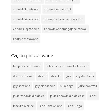
zabawki kreatywne
zabawki na prezent
zabawki na roczek
zabawki na świeże powietrze
Zabawki ogrodowe
zabawki wspomagające rozwój
zdalnie sterowane
Często poszukiwane
bezpieczne zabawki
dobre firmy zabawek dla dzieci
dobre zabawki
dzieci
dziecko
gry
gry dla dzieci
gry karciane
gry planszowe
hulajnoga
jakie zabawki
jakie zabawki dla dzieci
jakie zabawki dla dziecka
klocki
klocki dla dzieci
klocki drewniane
klocki lego