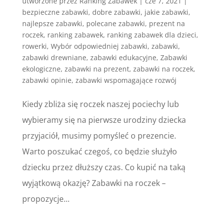
utworzone przez
Ranking Zabawek
|
cze 7, 2021
|
bezpieczne zabawki
,
dobre zabawki
,
jakie zabawki
,
najlepsze zabawki
,
polecane zabawki
,
prezent na
roczek
,
ranking zabawek
,
ranking zabawek dla dzieci
,
rowerki
,
Wybór odpowiedniej zabawki
,
zabawki
,
zabawki drewniane
,
zabawki edukacyjne
,
Zabawki
ekologiczne
,
zabawki na prezent
,
zabawki na roczek
,
zabawki opinie
,
zabawki wspomagające rozwój
Kiedy zbliża się roczek naszej pociechy lub
wybieramy się na pierwsze urodziny dziecka
przyjaciół, musimy pomyśleć o prezencie.
Warto poszukać czegoś, co będzie służyło
dziecku przez dłuższy czas. Co kupić na taką
wyjątkową okazję? Zabawki na roczek –
propozycje...