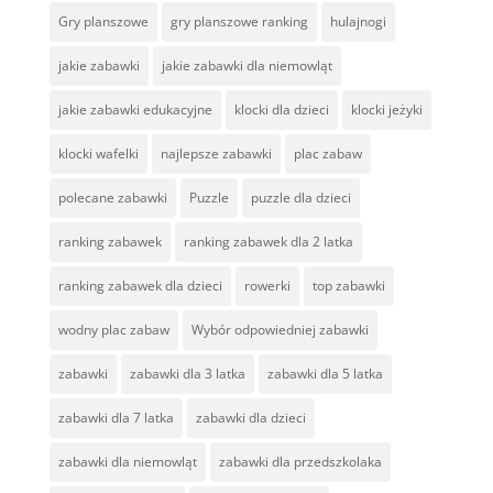
Gry planszowe
gry planszowe ranking
hulajnogi
jakie zabawki
jakie zabawki dla niemowląt
jakie zabawki edukacyjne
klocki dla dzieci
klocki jeżyki
klocki wafelki
najlepsze zabawki
plac zabaw
polecane zabawki
Puzzle
puzzle dla dzieci
ranking zabawek
ranking zabawek dla 2 latka
ranking zabawek dla dzieci
rowerki
top zabawki
wodny plac zabaw
Wybór odpowiedniej zabawki
zabawki
zabawki dla 3 latka
zabawki dla 5 latka
zabawki dla 7 latka
zabawki dla dzieci
zabawki dla niemowląt
zabawki dla przedszkolaka