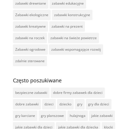
zabawki drewniane
zabawki edukacyjne
Zabawki ekologiczne
zabawki konstrukcyjne
zabawki kreatywne
zabawki na prezent
zabawki na roczek
zabawki na świeże powietrze
Zabawki ogrodowe
zabawki wspomagające rozwój
zdalnie sterowane
Często poszukiwane
bezpieczne zabawki
dobre firmy zabawek dla dzieci
dobre zabawki
dzieci
dziecko
gry
gry dla dzieci
gry karciane
gry planszowe
hulajnoga
jakie zabawki
jakie zabawki dla dzieci
jakie zabawki dla dziecka
klocki