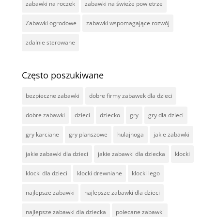
zabawki na roczek
zabawki na świeże powietrze
Zabawki ogrodowe
zabawki wspomagające rozwój
zdalnie sterowane
Często poszukiwane
bezpieczne zabawki
dobre firmy zabawek dla dzieci
dobre zabawki
dzieci
dziecko
gry
gry dla dzieci
gry karciane
gry planszowe
hulajnoga
jakie zabawki
jakie zabawki dla dzieci
jakie zabawki dla dziecka
klocki
klocki dla dzieci
klocki drewniane
klocki lego
najlepsze zabawki
najlepsze zabawki dla dzieci
najlepsze zabawki dla dziecka
polecane zabawki