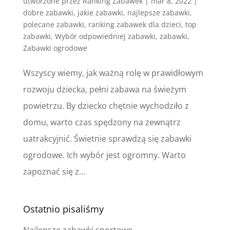
utworzone przez
Ranking Zabawek
|
mar 8, 2022
|
dobre zabawki
,
jakie zabawki
,
najlepsze zabawki
,
polecane zabawki
,
ranking zabawek dla dzieci
,
top
zabawki
,
Wybór odpowiedniej zabawki
,
zabawki
,
Zabawki ogrodowe
Wszyscy wiemy, jak ważną rolę w prawidłowym
rozwoju dziecka, pełni zabawa na świeżym
powietrzu. By dziecko chętnie wychodziło z
domu, warto czas spędzony na zewnątrz
uatrakcyjnić. Świetnie sprawdzą się zabawki
ogrodowe. Ich wybór jest ogromny. Warto
zapoznać się z...
Ostatnio pisaliśmy
Najlepsze zabawki sportowe