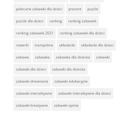
polecane zabawki dla dzieci
prezent
puzzle
puzzle dla dzieci
ranking
ranking zabawek
ranking zabawek 2021
ranking zabawek dla dzieci
rowerki
trampolina
układanki
układanki dla dzieci
zabawa
zabawka
zabawka dla dziecka
zabawki
zabawki dla dzieci
zabawki dla dziecka
zabawki drewniane
zabawki edukacyjne
zabawki interaktywne
zabawki interaktywne dla dzieci
zabawki kreatywne
zabawki opinie