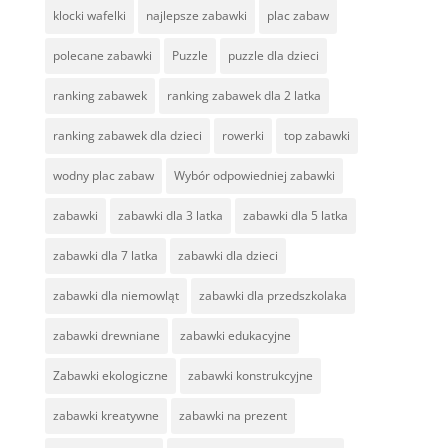
klocki wafelki
najlepsze zabawki
plac zabaw
polecane zabawki
Puzzle
puzzle dla dzieci
ranking zabawek
ranking zabawek dla 2 latka
ranking zabawek dla dzieci
rowerki
top zabawki
wodny plac zabaw
Wybór odpowiedniej zabawki
zabawki
zabawki dla 3 latka
zabawki dla 5 latka
zabawki dla 7 latka
zabawki dla dzieci
zabawki dla niemowląt
zabawki dla przedszkolaka
zabawki drewniane
zabawki edukacyjne
Zabawki ekologiczne
zabawki konstrukcyjne
zabawki kreatywne
zabawki na prezent