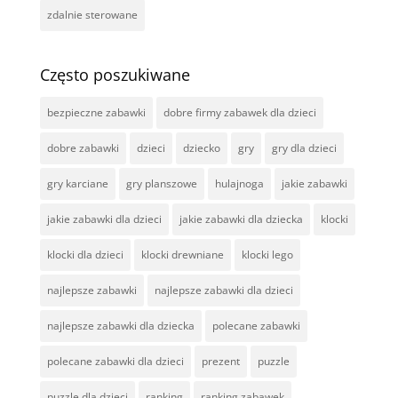
zdalnie sterowane
Często poszukiwane
bezpieczne zabawki
dobre firmy zabawek dla dzieci
dobre zabawki
dzieci
dziecko
gry
gry dla dzieci
gry karciane
gry planszowe
hulajnoga
jakie zabawki
jakie zabawki dla dzieci
jakie zabawki dla dziecka
klocki
klocki dla dzieci
klocki drewniane
klocki lego
najlepsze zabawki
najlepsze zabawki dla dzieci
najlepsze zabawki dla dziecka
polecane zabawki
polecane zabawki dla dzieci
prezent
puzzle
puzzle dla dzieci
ranking
ranking zabawek