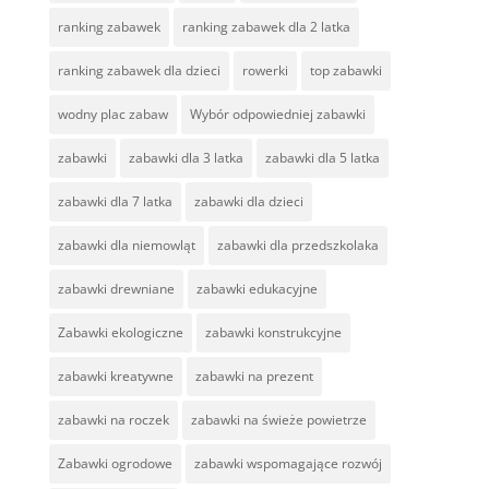
ranking zabawek
ranking zabawek dla 2 latka
ranking zabawek dla dzieci
rowerki
top zabawki
wodny plac zabaw
Wybór odpowiedniej zabawki
zabawki
zabawki dla 3 latka
zabawki dla 5 latka
zabawki dla 7 latka
zabawki dla dzieci
zabawki dla niemowląt
zabawki dla przedszkolaka
zabawki drewniane
zabawki edukacyjne
Zabawki ekologiczne
zabawki konstrukcyjne
zabawki kreatywne
zabawki na prezent
zabawki na roczek
zabawki na świeże powietrze
Zabawki ogrodowe
zabawki wspomagające rozwój