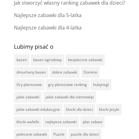
Jak stworzyć własny ranking zabawek dla dzieci?
Najlepsze zabawki dla 5-latka
Najlepsze zabawki dla 4-latka
Lubimy pisać o
basen
basen ogrodowy
bezpieczne zabawki
dmuchany basen
dobre zabawki
Domino
Gry planszowe
gry planszowe ranking
hulajnogi
jakie zabawki
jakie zabawki dla niemowląt
jakie zabawki edukacyjne
klocki dla dzieci
klocki jeżyki
klocki wafelki
najlepsze zabawki
plac zabaw
polecane zabawki
Puzzle
puzzle dla dzieci