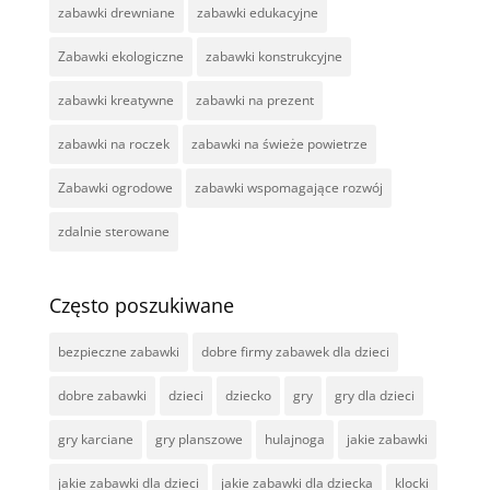
zabawki drewniane
zabawki edukacyjne
Zabawki ekologiczne
zabawki konstrukcyjne
zabawki kreatywne
zabawki na prezent
zabawki na roczek
zabawki na świeże powietrze
Zabawki ogrodowe
zabawki wspomagające rozwój
zdalnie sterowane
Często poszukiwane
bezpieczne zabawki
dobre firmy zabawek dla dzieci
dobre zabawki
dzieci
dziecko
gry
gry dla dzieci
gry karciane
gry planszowe
hulajnoga
jakie zabawki
jakie zabawki dla dzieci
jakie zabawki dla dziecka
klocki