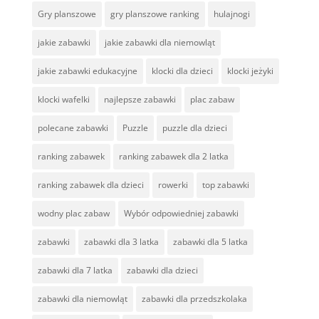
Gry planszowe
gry planszowe ranking
hulajnogi
jakie zabawki
jakie zabawki dla niemowląt
jakie zabawki edukacyjne
klocki dla dzieci
klocki jeżyki
klocki wafelki
najlepsze zabawki
plac zabaw
polecane zabawki
Puzzle
puzzle dla dzieci
ranking zabawek
ranking zabawek dla 2 latka
ranking zabawek dla dzieci
rowerki
top zabawki
wodny plac zabaw
Wybór odpowiedniej zabawki
zabawki
zabawki dla 3 latka
zabawki dla 5 latka
zabawki dla 7 latka
zabawki dla dzieci
zabawki dla niemowląt
zabawki dla przedszkolaka