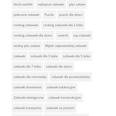
klocki wafelki
najlepsze zabawki
plac zabaw
polecane zabawki
Puzzle
puzzle dla dzieci
ranking zabawek
ranking zabawek dla 2 latka
ranking zabawek dla dzieci
rowerki
top zabawki
wodny plac zabaw
Wybór odpowiedniej zabawki
zabawki
zabawki dla 3 latka
zabawki dla 5 latka
zabawki dla 7 latka
zabawki dla dzieci
zabawki dla niemowląt
zabawki dla przedszkolaka
zabawki drewniane
zabawki edukacyjne
Zabawki ekologiczne
zabawki konstrukcyjne
zabawki kreatywne
zabawki na prezent