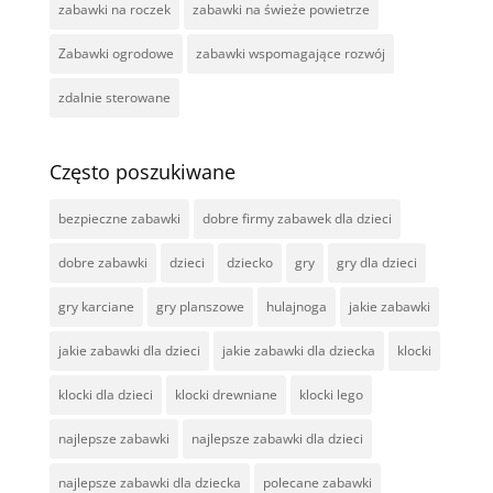
zabawki na roczek
zabawki na świeże powietrze
Zabawki ogrodowe
zabawki wspomagające rozwój
zdalnie sterowane
Często poszukiwane
bezpieczne zabawki
dobre firmy zabawek dla dzieci
dobre zabawki
dzieci
dziecko
gry
gry dla dzieci
gry karciane
gry planszowe
hulajnoga
jakie zabawki
jakie zabawki dla dzieci
jakie zabawki dla dziecka
klocki
klocki dla dzieci
klocki drewniane
klocki lego
najlepsze zabawki
najlepsze zabawki dla dzieci
najlepsze zabawki dla dziecka
polecane zabawki