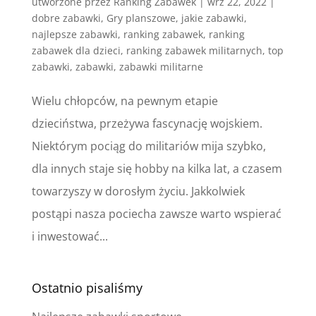
utworzone przez
Ranking Zabawek
|
wrz 22, 2022
|
dobre zabawki
,
Gry planszowe
,
jakie zabawki
,
najlepsze zabawki
,
ranking zabawek
,
ranking
zabawek dla dzieci
,
ranking zabawek militarnych
,
top
zabawki
,
zabawki
,
zabawki militarne
Wielu chłopców, na pewnym etapie
dzieciństwa, przeżywa fascynację wojskiem.
Niektórym pociąg do militariów mija szybko,
dla innych staje się hobby na kilka lat, a czasem
towarzyszy w dorosłym życiu. Jakkolwiek
postąpi nasza pociecha zawsze warto wspierać
i inwestować...
Ostatnio pisaliśmy