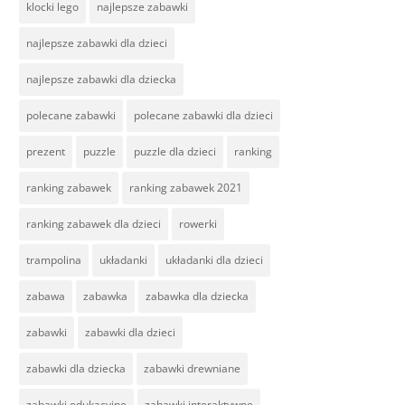
klocki lego
najlepsze zabawki
najlepsze zabawki dla dzieci
najlepsze zabawki dla dziecka
polecane zabawki
polecane zabawki dla dzieci
prezent
puzzle
puzzle dla dzieci
ranking
ranking zabawek
ranking zabawek 2021
ranking zabawek dla dzieci
rowerki
trampolina
układanki
układanki dla dzieci
zabawa
zabawka
zabawka dla dziecka
zabawki
zabawki dla dzieci
zabawki dla dziecka
zabawki drewniane
zabawki edukacyjne
zabawki interaktywne