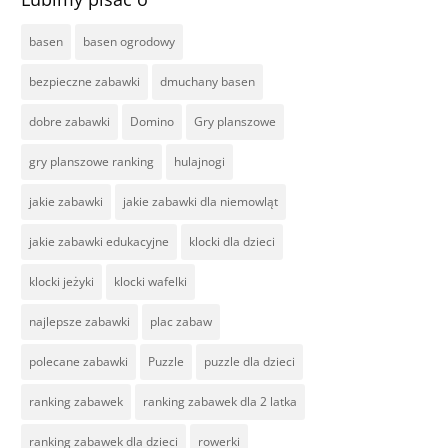
basen
basen ogrodowy
bezpieczne zabawki
dmuchany basen
dobre zabawki
Domino
Gry planszowe
gry planszowe ranking
hulajnogi
jakie zabawki
jakie zabawki dla niemowląt
jakie zabawki edukacyjne
klocki dla dzieci
klocki jeżyki
klocki wafelki
najlepsze zabawki
plac zabaw
polecane zabawki
Puzzle
puzzle dla dzieci
ranking zabawek
ranking zabawek dla 2 latka
ranking zabawek dla dzieci
rowerki