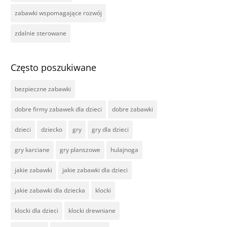
zabawki wspomagające rozwój
zdalnie sterowane
Często poszukiwane
bezpieczne zabawki
dobre firmy zabawek dla dzieci
dobre zabawki
dzieci
dziecko
gry
gry dla dzieci
gry karciane
gry planszowe
hulajnoga
jakie zabawki
jakie zabawki dla dzieci
jakie zabawki dla dziecka
klocki
klocki dla dzieci
klocki drewniane