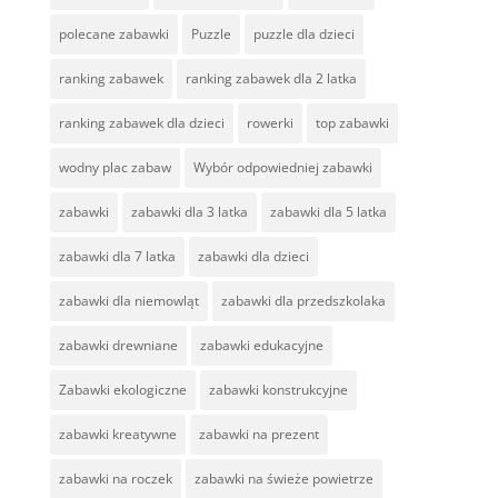
polecane zabawki
Puzzle
puzzle dla dzieci
ranking zabawek
ranking zabawek dla 2 latka
ranking zabawek dla dzieci
rowerki
top zabawki
wodny plac zabaw
Wybór odpowiedniej zabawki
zabawki
zabawki dla 3 latka
zabawki dla 5 latka
zabawki dla 7 latka
zabawki dla dzieci
zabawki dla niemowląt
zabawki dla przedszkolaka
zabawki drewniane
zabawki edukacyjne
Zabawki ekologiczne
zabawki konstrukcyjne
zabawki kreatywne
zabawki na prezent
zabawki na roczek
zabawki na świeże powietrze