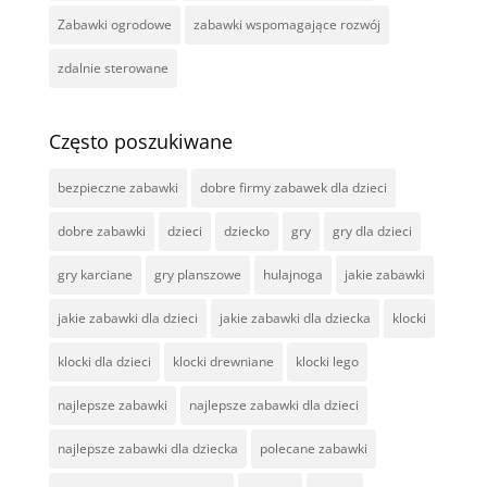
Zabawki ogrodowe
zabawki wspomagające rozwój
zdalnie sterowane
Często poszukiwane
bezpieczne zabawki
dobre firmy zabawek dla dzieci
dobre zabawki
dzieci
dziecko
gry
gry dla dzieci
gry karciane
gry planszowe
hulajnoga
jakie zabawki
jakie zabawki dla dzieci
jakie zabawki dla dziecka
klocki
klocki dla dzieci
klocki drewniane
klocki lego
najlepsze zabawki
najlepsze zabawki dla dzieci
najlepsze zabawki dla dziecka
polecane zabawki