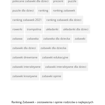
polecane zabawki dla dzieci
prezent
puzzle
puzzle dla dzieci
ranking
ranking zabawek
ranking zabawek 2021
ranking zabawek dla dzieci
rowerki
trampolina
układanki
układanki dla dzieci
zabawa
zabawka
zabawka dla dziecka
zabawki
zabawki dla dzieci
zabawki dla dziecka
zabawki drewniane
zabawki edukacyjne
zabawki interaktywne
zabawki interaktywne dla dzieci
zabawki kreatywne
zabawki opinie
Ranking Zabawek – zestawienia i opinie rodziców o najlepszych