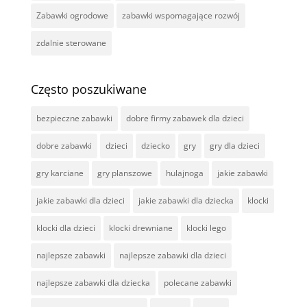
Zabawki ogrodowe
zabawki wspomagające rozwój
zdalnie sterowane
Często poszukiwane
bezpieczne zabawki
dobre firmy zabawek dla dzieci
dobre zabawki
dzieci
dziecko
gry
gry dla dzieci
gry karciane
gry planszowe
hulajnoga
jakie zabawki
jakie zabawki dla dzieci
jakie zabawki dla dziecka
klocki
klocki dla dzieci
klocki drewniane
klocki lego
najlepsze zabawki
najlepsze zabawki dla dzieci
najlepsze zabawki dla dziecka
polecane zabawki