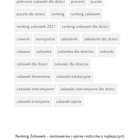
polecane zabawki dla dzieci
prezent
puzzle
puzzle dla dzieci
ranking
ranking zabawek
ranking zabawek 2021
ranking zabawek dla dzieci
rowerki
trampolina
układanki
układanki dla dzieci
zabawa
zabawka
zabawka dla dziecka
zabawki
zabawki dla dzieci
zabawki dla dziecka
zabawki drewniane
zabawki edukacyjne
zabawki interaktywne
zabawki interaktywne dla dzieci
zabawki kreatywne
zabawki opinie
Ranking Zabawek – zestawienia i opinie rodziców o najlepszych