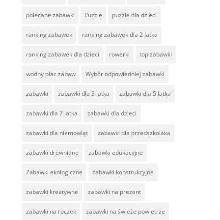
polecane zabawki
Puzzle
puzzle dla dzieci
ranking zabawek
ranking zabawek dla 2 latka
ranking zabawek dla dzieci
rowerki
top zabawki
wodny plac zabaw
Wybór odpowiedniej zabawki
zabawki
zabawki dla 3 latka
zabawki dla 5 latka
zabawki dla 7 latka
zabawki dla dzieci
zabawki dla niemowląt
zabawki dla przedszkolaka
zabawki drewniane
zabawki edukacyjne
Zabawki ekologiczne
zabawki konstrukcyjne
zabawki kreatywne
zabawki na prezent
zabawki na roczek
zabawki na świeże powietrze