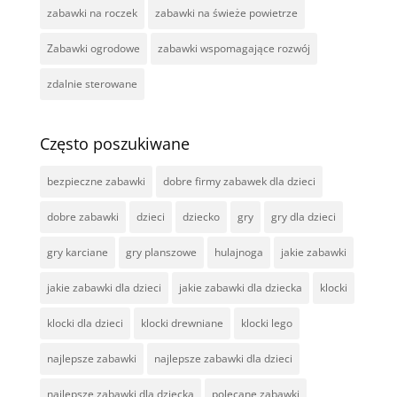
zabawki na roczek
zabawki na świeże powietrze
Zabawki ogrodowe
zabawki wspomagające rozwój
zdalnie sterowane
Często poszukiwane
bezpieczne zabawki
dobre firmy zabawek dla dzieci
dobre zabawki
dzieci
dziecko
gry
gry dla dzieci
gry karciane
gry planszowe
hulajnoga
jakie zabawki
jakie zabawki dla dzieci
jakie zabawki dla dziecka
klocki
klocki dla dzieci
klocki drewniane
klocki lego
najlepsze zabawki
najlepsze zabawki dla dzieci
najlepsze zabawki dla dziecka
polecane zabawki