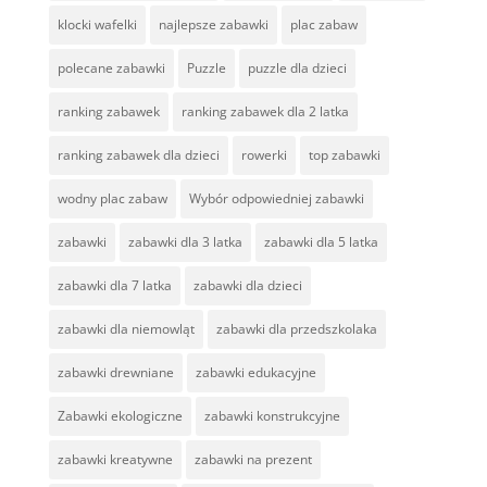
klocki wafelki
najlepsze zabawki
plac zabaw
polecane zabawki
Puzzle
puzzle dla dzieci
ranking zabawek
ranking zabawek dla 2 latka
ranking zabawek dla dzieci
rowerki
top zabawki
wodny plac zabaw
Wybór odpowiedniej zabawki
zabawki
zabawki dla 3 latka
zabawki dla 5 latka
zabawki dla 7 latka
zabawki dla dzieci
zabawki dla niemowląt
zabawki dla przedszkolaka
zabawki drewniane
zabawki edukacyjne
Zabawki ekologiczne
zabawki konstrukcyjne
zabawki kreatywne
zabawki na prezent