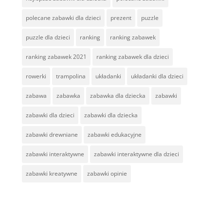
polecane zabawki dla dzieci
prezent
puzzle
puzzle dla dzieci
ranking
ranking zabawek
ranking zabawek 2021
ranking zabawek dla dzieci
rowerki
trampolina
układanki
układanki dla dzieci
zabawa
zabawka
zabawka dla dziecka
zabawki
zabawki dla dzieci
zabawki dla dziecka
zabawki drewniane
zabawki edukacyjne
zabawki interaktywne
zabawki interaktywne dla dzieci
zabawki kreatywne
zabawki opinie