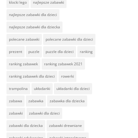
klocki lego
najlepsze zabawki
najlepsze zabawki dla dzieci
najlepsze zabawki dla dziecka
polecane zabawki
polecane zabawki dla dzieci
prezent
puzzle
puzzle dla dzieci
ranking
ranking zabawek
ranking zabawek 2021
ranking zabawek dla dzieci
rowerki
trampolina
układanki
układanki dla dzieci
zabawa
zabawka
zabawka dla dziecka
zabawki
zabawki dla dzieci
zabawki dla dziecka
zabawki drewniane
zabawki edukacyjne
zabawki interaktywne