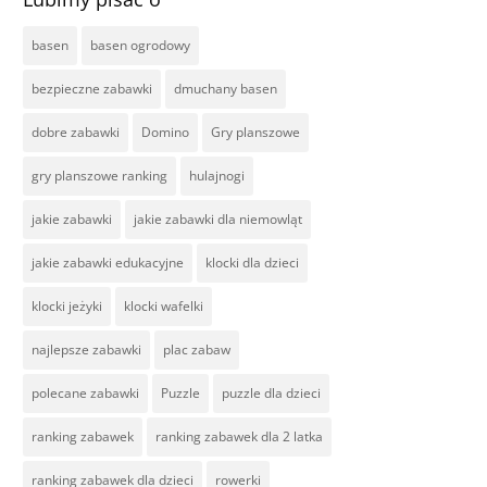
basen
basen ogrodowy
bezpieczne zabawki
dmuchany basen
dobre zabawki
Domino
Gry planszowe
gry planszowe ranking
hulajnogi
jakie zabawki
jakie zabawki dla niemowląt
jakie zabawki edukacyjne
klocki dla dzieci
klocki jeżyki
klocki wafelki
najlepsze zabawki
plac zabaw
polecane zabawki
Puzzle
puzzle dla dzieci
ranking zabawek
ranking zabawek dla 2 latka
ranking zabawek dla dzieci
rowerki