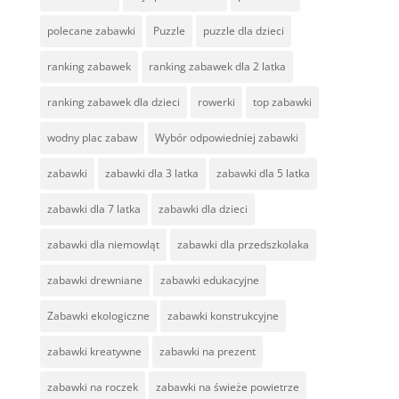
polecane zabawki
Puzzle
puzzle dla dzieci
ranking zabawek
ranking zabawek dla 2 latka
ranking zabawek dla dzieci
rowerki
top zabawki
wodny plac zabaw
Wybór odpowiedniej zabawki
zabawki
zabawki dla 3 latka
zabawki dla 5 latka
zabawki dla 7 latka
zabawki dla dzieci
zabawki dla niemowląt
zabawki dla przedszkolaka
zabawki drewniane
zabawki edukacyjne
Zabawki ekologiczne
zabawki konstrukcyjne
zabawki kreatywne
zabawki na prezent
zabawki na roczek
zabawki na świeże powietrze