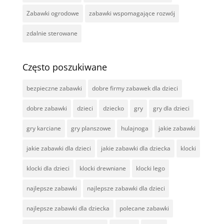
Zabawki ogrodowe
zabawki wspomagające rozwój
zdalnie sterowane
Często poszukiwane
bezpieczne zabawki
dobre firmy zabawek dla dzieci
dobre zabawki
dzieci
dziecko
gry
gry dla dzieci
gry karciane
gry planszowe
hulajnoga
jakie zabawki
jakie zabawki dla dzieci
jakie zabawki dla dziecka
klocki
klocki dla dzieci
klocki drewniane
klocki lego
najlepsze zabawki
najlepsze zabawki dla dzieci
najlepsze zabawki dla dziecka
polecane zabawki