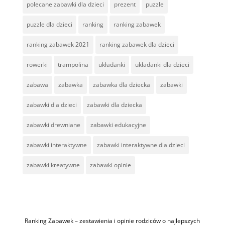
polecane zabawki dla dzieci
prezent
puzzle
puzzle dla dzieci
ranking
ranking zabawek
ranking zabawek 2021
ranking zabawek dla dzieci
rowerki
trampolina
układanki
układanki dla dzieci
zabawa
zabawka
zabawka dla dziecka
zabawki
zabawki dla dzieci
zabawki dla dziecka
zabawki drewniane
zabawki edukacyjne
zabawki interaktywne
zabawki interaktywne dla dzieci
zabawki kreatywne
zabawki opinie
Ranking Zabawek – zestawienia i opinie rodziców o najlepszych