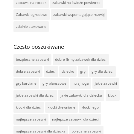
zabawki na roczek
zabawki na świeże powietrze
Zabawki ogrodowe
zabawki wspomagające rozwój
zdalnie sterowane
Często poszukiwane
bezpieczne zabawki
dobre firmy zabawek dla dzieci
dobre zabawki
dzieci
dziecko
gry
gry dla dzieci
gry karciane
gry planszowe
hulajnoga
jakie zabawki
jakie zabawki dla dzieci
jakie zabawki dla dziecka
klocki
klocki dla dzieci
klocki drewniane
klocki lego
najlepsze zabawki
najlepsze zabawki dla dzieci
najlepsze zabawki dla dziecka
polecane zabawki