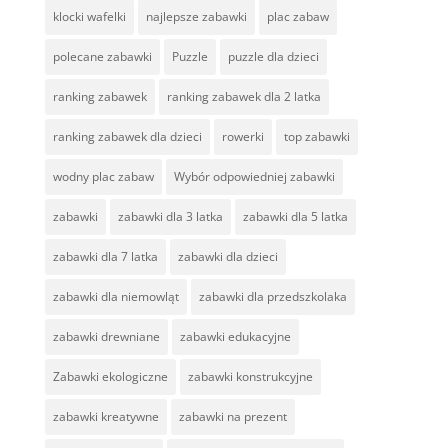
klocki wafelki
najlepsze zabawki
plac zabaw
polecane zabawki
Puzzle
puzzle dla dzieci
ranking zabawek
ranking zabawek dla 2 latka
ranking zabawek dla dzieci
rowerki
top zabawki
wodny plac zabaw
Wybór odpowiedniej zabawki
zabawki
zabawki dla 3 latka
zabawki dla 5 latka
zabawki dla 7 latka
zabawki dla dzieci
zabawki dla niemowląt
zabawki dla przedszkolaka
zabawki drewniane
zabawki edukacyjne
Zabawki ekologiczne
zabawki konstrukcyjne
zabawki kreatywne
zabawki na prezent