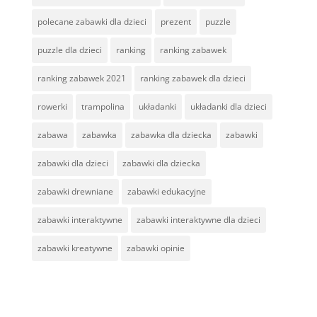
polecane zabawki dla dzieci
prezent
puzzle
puzzle dla dzieci
ranking
ranking zabawek
ranking zabawek 2021
ranking zabawek dla dzieci
rowerki
trampolina
układanki
układanki dla dzieci
zabawa
zabawka
zabawka dla dziecka
zabawki
zabawki dla dzieci
zabawki dla dziecka
zabawki drewniane
zabawki edukacyjne
zabawki interaktywne
zabawki interaktywne dla dzieci
zabawki kreatywne
zabawki opinie