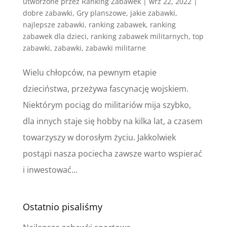
utworzone przez
Ranking Zabawek
|
wrz 22, 2022
|
dobre zabawki
,
Gry planszowe
,
jakie zabawki
,
najlepsze zabawki
,
ranking zabawek
,
ranking
zabawek dla dzieci
,
ranking zabawek militarnych
,
top
zabawki
,
zabawki
,
zabawki militarne
Wielu chłopców, na pewnym etapie
dzieciństwa, przeżywa fascynację wojskiem.
Niektórym pociąg do militariów mija szybko,
dla innych staje się hobby na kilka lat, a czasem
towarzyszy w dorosłym życiu. Jakkolwiek
postąpi nasza pociecha zawsze warto wspierać
i inwestować...
Ostatnio pisaliśmy