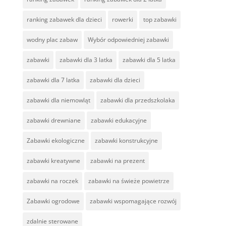
ranking zabawek dla dzieci
rowerki
top zabawki
wodny plac zabaw
Wybór odpowiedniej zabawki
zabawki
zabawki dla 3 latka
zabawki dla 5 latka
zabawki dla 7 latka
zabawki dla dzieci
zabawki dla niemowląt
zabawki dla przedszkolaka
zabawki drewniane
zabawki edukacyjne
Zabawki ekologiczne
zabawki konstrukcyjne
zabawki kreatywne
zabawki na prezent
zabawki na roczek
zabawki na świeże powietrze
Zabawki ogrodowe
zabawki wspomagające rozwój
zdalnie sterowane