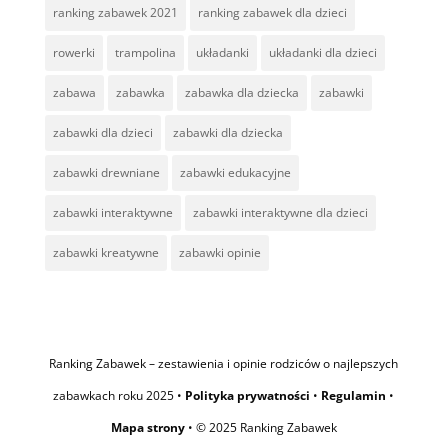
ranking zabawek 2021
ranking zabawek dla dzieci
rowerki
trampolina
układanki
układanki dla dzieci
zabawa
zabawka
zabawka dla dziecka
zabawki
zabawki dla dzieci
zabawki dla dziecka
zabawki drewniane
zabawki edukacyjne
zabawki interaktywne
zabawki interaktywne dla dzieci
zabawki kreatywne
zabawki opinie
Ranking Zabawek – zestawienia i opinie rodziców o najlepszych
zabawkach roku 2025 •
Polityka prywatności
•
Regulamin
•
Mapa strony
• © 2025 Ranking Zabawek