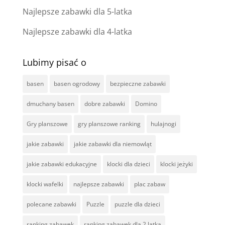
Najlepsze zabawki dla 5-latka
Najlepsze zabawki dla 4-latka
Lubimy pisać o
basen
basen ogrodowy
bezpieczne zabawki
dmuchany basen
dobre zabawki
Domino
Gry planszowe
gry planszowe ranking
hulajnogi
jakie zabawki
jakie zabawki dla niemowląt
jakie zabawki edukacyjne
klocki dla dzieci
klocki jeżyki
klocki wafelki
najlepsze zabawki
plac zabaw
polecane zabawki
Puzzle
puzzle dla dzieci
ranking zabawek
ranking zabawek dla 2 latka