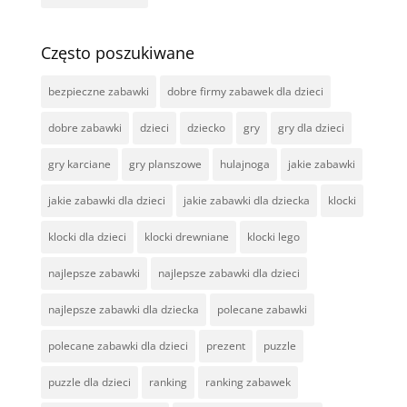
Często poszukiwane
bezpieczne zabawki
dobre firmy zabawek dla dzieci
dobre zabawki
dzieci
dziecko
gry
gry dla dzieci
gry karciane
gry planszowe
hulajnoga
jakie zabawki
jakie zabawki dla dzieci
jakie zabawki dla dziecka
klocki
klocki dla dzieci
klocki drewniane
klocki lego
najlepsze zabawki
najlepsze zabawki dla dzieci
najlepsze zabawki dla dziecka
polecane zabawki
polecane zabawki dla dzieci
prezent
puzzle
puzzle dla dzieci
ranking
ranking zabawek