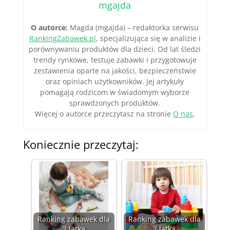
mgajda
O autorce:
Magda (mgajda) – redaktorka serwisu
RankingZabawek.pl
, specjalizująca się w analizie i
porównywaniu produktów dla dzieci. Od lat śledzi
trendy rynkowe, testuje zabawki i przygotowuje
zestawienia oparte na jakości, bezpieczeństwie
oraz opiniach użytkowników. Jej artykuły
pomagają rodzicom w świadomym wyborze
sprawdzonych produktów.
Więcej o autorce przeczytasz na stronie
O nas
.
Koniecznie przeczytaj:
Ranking zabawek dla
Ranking zabawek dla
2 latka
2 latka