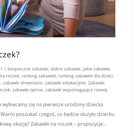
oczek?
21
|
bezpieczne zabawki
,
dobre zabawki
,
jakie zabawki
,
na roczek
,
ranking zabawek
,
ranking zabawek dla dzieci
,
i
,
zabawki drewniane
,
zabawki edukacyjne
,
Zabawki
oczek
,
zabawki opinie
,
zabawki wspomagające rozwój
ub wybieramy się na pierwsze urodziny dziecka
 Warto poszukać czegoś, co będzie służyło dziecku
tkową okazję? Zabawki na roczek – propozycje...