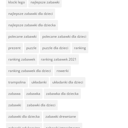
klocki lego
najlepsze zabawki
najlepsze zabawki dla dzieci
najlepsze zabawki dla dziecka
polecane zabawki
polecane zabawki dla dzieci
prezent
puzzle
puzzle dla dzieci
ranking
ranking zabawek
ranking zabawek 2021
ranking zabawek dla dzieci
rowerki
trampolina
układanki
układanki dla dzieci
zabawa
zabawka
zabawka dla dziecka
zabawki
zabawki dla dzieci
zabawki dla dziecka
zabawki drewniane
zabawki edukacyjne
zabawki interaktywne