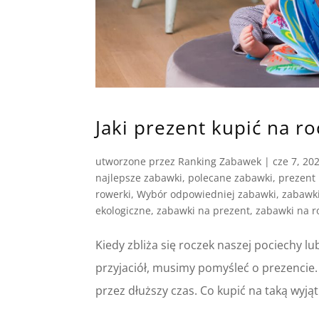
Jaki prezent kupić na r
utworzone przez
Ranking Zabawek
|
cze 7, 20
najlepsze zabawki
,
polecane zabawki
,
prezent 
rowerki
,
Wybór odpowiedniej zabawki
,
zabawk
ekologiczne
,
zabawki na prezent
,
zabawki na r
Kiedy zbliża się roczek naszej pociechy l
przyjaciół, musimy pomyśleć o prezencie.
przez dłuższy czas. Co kupić na taką wyją