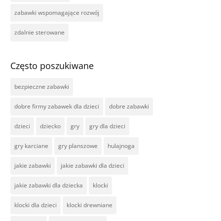
zabawki wspomagające rozwój
zdalnie sterowane
Często poszukiwane
bezpieczne zabawki
dobre firmy zabawek dla dzieci
dobre zabawki
dzieci
dziecko
gry
gry dla dzieci
gry karciane
gry planszowe
hulajnoga
jakie zabawki
jakie zabawki dla dzieci
jakie zabawki dla dziecka
klocki
klocki dla dzieci
klocki drewniane