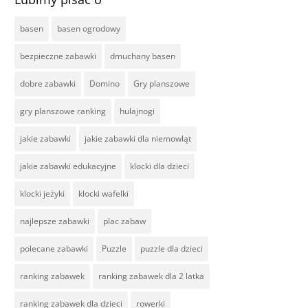
basen
basen ogrodowy
bezpieczne zabawki
dmuchany basen
dobre zabawki
Domino
Gry planszowe
gry planszowe ranking
hulajnogi
jakie zabawki
jakie zabawki dla niemowląt
jakie zabawki edukacyjne
klocki dla dzieci
klocki jeżyki
klocki wafelki
najlepsze zabawki
plac zabaw
polecane zabawki
Puzzle
puzzle dla dzieci
ranking zabawek
ranking zabawek dla 2 latka
ranking zabawek dla dzieci
rowerki